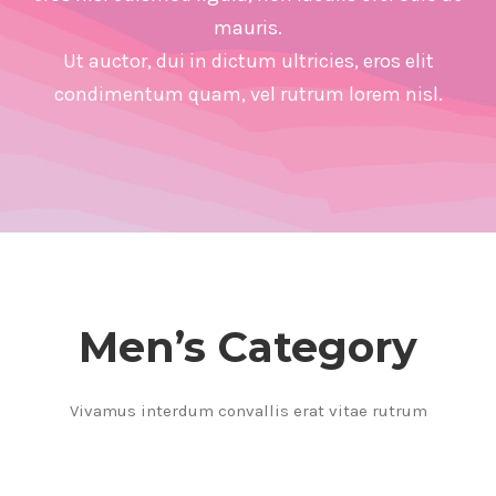
mauris.
Ut auctor, dui in dictum ultricies, eros elit
condimentum quam, vel rutrum lorem nisl.
Men’s Category
Vivamus interdum convallis erat vitae rutrum